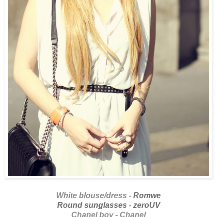
White blouse/dress -
Romwe
Round sunglasses
-
zeroUV
Chanel boy - Chanel