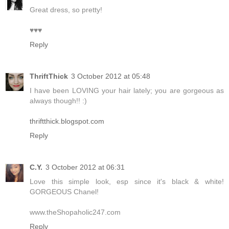
Great dress, so pretty!
♥♥♥
Reply
ThriftThick
3 October 2012 at 05:48
I have been LOVING your hair lately; you are gorgeous as
always though!! :)
thriftthick.blogspot.com
Reply
C.Y.
3 October 2012 at 06:31
Love this simple look, esp since it's black & white!
GORGEOUS Chanel!
www.theShopaholic247.com
Reply